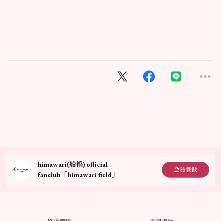
himawari(船橋) official
会員登録
fanclub「himawari field」