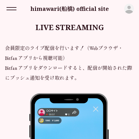
ロ
himawari(船橋) official site
LIVE STREAMING
会員限定のライブ配信を行います！（Webブラウザ・
Bitfan アプリから視聴可能）
Bitfan アプリをダウンロードすると、配信が開始された際
にプッシュ通知を受け取れます。