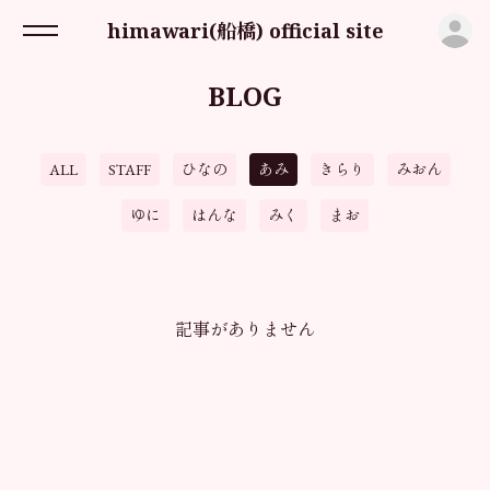
ロ
himawari(船橋) official site
BLOG
ALL
STAFF
ひなの
あみ
きらり
みおん
ゆに
はんな
みく
まお
記事がありません