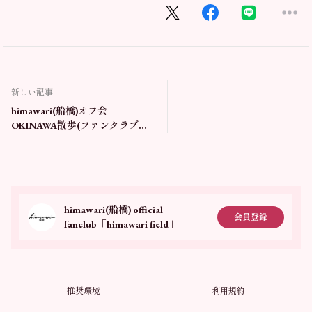
新しい記事
himawari(船橋)オフ会
OKINAWA散歩(ファンクラブ有
料会員のみ)
himawari(船橋) official
会員登録
fanclub「himawari field」
推奨環境
利用規約